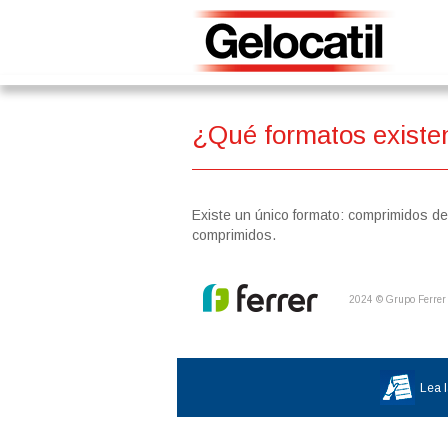
Skip
to
main
content
¿Qué formatos existe
Existe un único formato: comprimidos de
comprimidos.
2024 © Grupo Ferrer 
Lea l