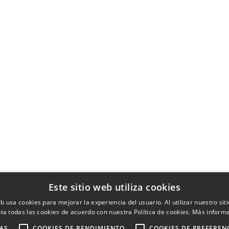
Este sitio web utiliza cookies
eb usa cookies para mejorar la experiencia del usuario. Al utilizar nuestro sit
ta todas las cookies de acuerdo con nuestra Política de cookies.
Más inform
AS
COOKIES DE RENDIMIENTO
COOKIES DE PREFEREN