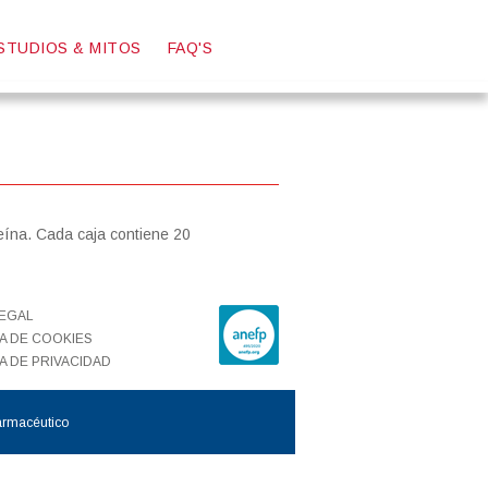
STUDIOS & MITOS
FAQ'S
Mitos sobre la gripe
Mitos sobre el dolor
Estudio del dolor
eína. Cada caja contiene 20
LEGAL
CA DE COOKIES
A DE PRIVACIDAD
farmacéutico