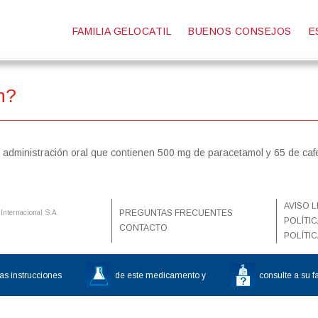
FAMILIA GELOCATIL
BUENOS CONSEJOS
E
Gelocatil
¿Sufres dolor de
n?
cabeza?
Gelocatil Gripe
"¿Tengo fiebre?"
Gelocatil Plus
La fiebre en niños
 administración oral que contienen 500 mg de paracetamol y 65 de caf
Gelocatil Pediátrico
¿Tengo gripe o
Encuentra tu
resfriado?
AVISO 
Gelocatil
PREGUNTAS FRECUENTES
Internacional S.A.
POLÍTI
¿Tienes problemas
CONTACTO
POLÍTIC
musculares?
¿Molestias
as instrucciones
de este medicamento y
consulte a su 
dentales?