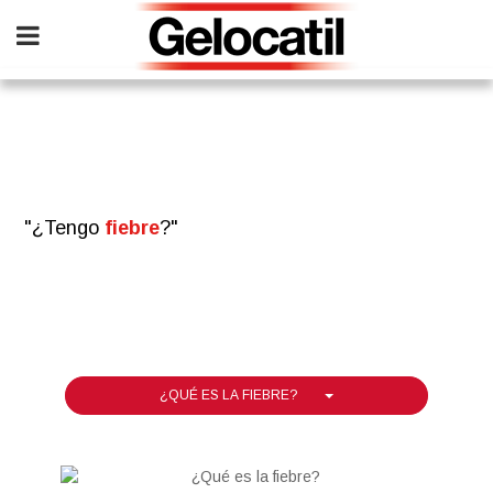
Skip
to
main
content
"¿Tengo
fiebre
?"
¿QUÉ ES LA FIEBRE?