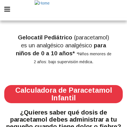
Skip
to
main
content
Gelocatil Pediátrico
(paracetamol)
es un analgésico analgésico
para
niños de 0 a 10 años*
*Niños menores de
2 años: bajo supervisión médica.
Calculadora de Paracetamol
Infantil
¿Quieres saber qué dosis de
paracetamol debes administrar a tu
pequeño cuando tiene dolor o fiebre?